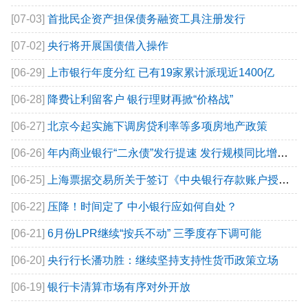
[07-03]
首批民企资产担保债务融资工具注册发行
[07-02]
央行将开展国债借入操作
[06-29]
上市银行年度分红 已有19家累计派现近1400亿
[06-28]
降费让利留客户 银行理财再掀“价格战”
[06-27]
北京今起实施下调房贷利率等多项房地产政策
[06-26]
年内商业银行“二永债”发行提速 发行规模同比增长129.32%
[06-25]
上海票据交易所关于签订《中央银行存款账户授权支付协议-特定交易资金结算业务》的通知
[06-22]
压降！时间定了 中小银行应如何自处？
[06-21]
6月份LPR继续“按兵不动” 三季度存下调可能
[06-20]
央行行长潘功胜：继续坚持支持性货币政策立场
[06-19]
银行卡清算市场有序对外开放