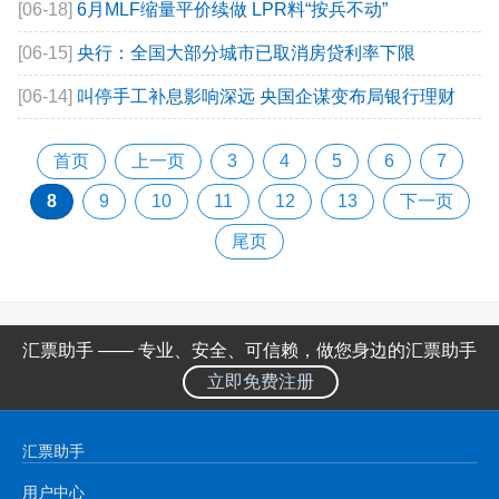
[06-18]
6月MLF缩量平价续做 LPR料“按兵不动”
[06-15]
央行：全国大部分城市已取消房贷利率下限
[06-14]
叫停手工补息影响深远 央国企谋变布局银行理财
首页
上一页
3
4
5
6
7
8
9
10
11
12
13
下一页
尾页
汇票助手 —— 专业、安全、可信赖，做您身边的汇票助手
立即免费注册
汇票助手
用户中心